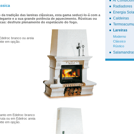
Ar Condicio
ássica
Radiadores
Energia Sola
 da tradição das lareiras clássicas, esta gama seduzi-lo-á com a
Caldeiras
elegante e a sua grande potência de aquecimento. Rústicas ou
icas: desfrute plenamente do espetáculo do fogo.
Termoacumu
Lareiras
Moderno
Edelroc branco ou areia
Clássico
tte em opção.
Rústico
Salamandras
canto em Edelroc branco
bruta ou em Edelroc areia
tte em opção.