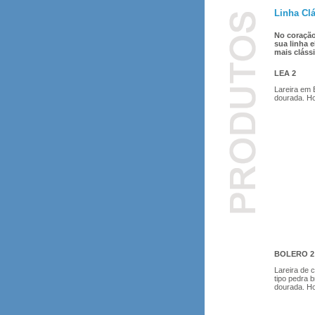
Linha Cl
No coração
sua linha 
mais cláss
LEA 2
Lareira em 
dourada. Ho
BOLERO 2
Lareira de 
tipo pedra 
dourada. Ho