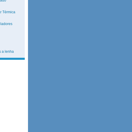
nado
r Térmica
ladores
 a lenha